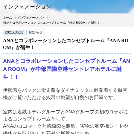
インフォメーション
Information
ホーム
インフォメーション
ANAとコラボレーションしたコンセプトルーム『ANA ROOM』が誕生！
2021/10/21
お知らせ
ANAとコラボレーションしたコンセプトルーム『ANA RO
OM』が誕生！
宿泊予約
レストラン予約
ANAとコラボレーションしたコンセプトルーム『AN
A ROOM』が中部国際空港セントレアホテルに誕
生！！
宿泊
伊勢湾をバックに滑走路をダイナミックに離発着する航空
朝食
機がご覧いただける抜群の眺望が自慢のお部屋です。
室内は名鉄ホテルグループとANAグループの初のコラボに
レストラン
よるコンセプトルームとして、
ANAのロゴマークと路線図を装飾、実物の航空機シートや
館内
機体から取り外した部品の展示をはじめ、