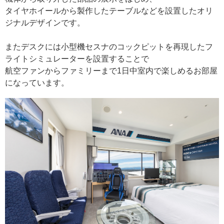
タイヤホイールから製作したテーブルなどを設置したオリ
ジナルデザインです。
観光
またデスクには小型機セスナのコックピットを再現したフ
ライトシミュレーターを設置することで
航空ファンからファミリーまで1日中室内で楽しめるお部屋
アクセス
インフォメーション
になっています。
よくあるご質問
採用情報
お問い合わせ
会社概要
プライバシーポリシー
ソーシャルメディアポリシー