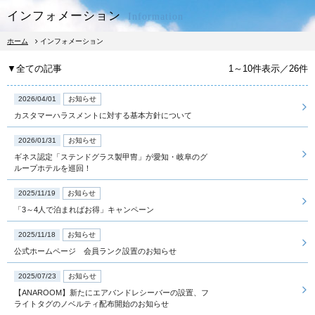
インフォメーション
Information
ホーム
インフォメーション
▼全ての記事
1～10件表示／26件
2026/04/01
お知らせ
カスタマーハラスメントに対する基本方針について
宿泊予約
レストラン予約
2026/01/31
お知らせ
ギネス認定「ステンドグラス製甲冑」が愛知・岐阜のグ
ループホテルを巡回！
宿泊
2025/11/19
お知らせ
「3～4人で泊まればお得」キャンペーン
朝食
2025/11/18
お知らせ
公式ホームページ 会員ランク設置のお知らせ
レストラン
2025/07/23
お知らせ
【ANAROOM】新たにエアバンドレシーバーの設置、フ
ライトタグのノベルティ配布開始のお知らせ
館内