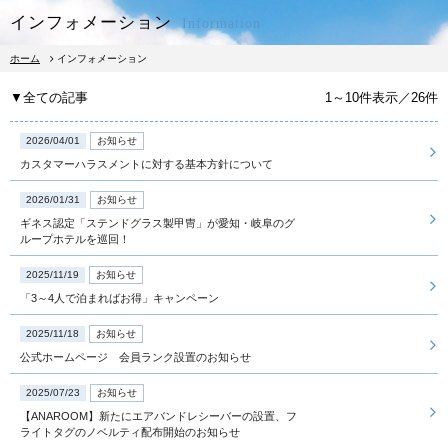
インフォメーション
Information
ホーム
インフォメーション
▼全ての記事
1～10件表示／26件
2026/04/01
お知らせ
カスタマーハラスメントに対する基本方針について
宿泊予約
レストラン予約
2026/01/31
お知らせ
ギネス認定「ステンドグラス製甲冑」が愛知・岐阜のグ
ループホテルを巡回！
宿泊
2025/11/19
お知らせ
「3～4人で泊まればお得」キャンペーン
朝食
2025/11/18
お知らせ
公式ホームページ 会員ランク設置のお知らせ
レストラン
2025/07/23
お知らせ
【ANAROOM】新たにエアバンドレシーバーの設置、フ
ライトタグのノベルティ配布開始のお知らせ
館内