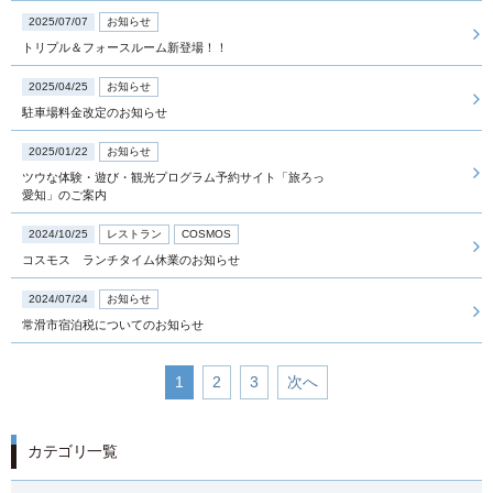
2025/07/07
お知らせ
トリプル＆フォースルーム新登場！！
観光
2025/04/25
お知らせ
駐車場料金改定のお知らせ
2025/01/22
お知らせ
アクセス
インフォメーション
ツウな体験・遊び・観光プログラム予約サイト「旅ろっ
愛知」のご案内
よくあるご質問
採用情報
2024/10/25
レストラン
COSMOS
お問い合わせ
会社概要
コスモス ランチタイム休業のお知らせ
プライバシーポリシー
2024/07/24
お知らせ
ソーシャルメディアポリシー
常滑市宿泊税についてのお知らせ
1
2
3
次へ
カテゴリ一覧