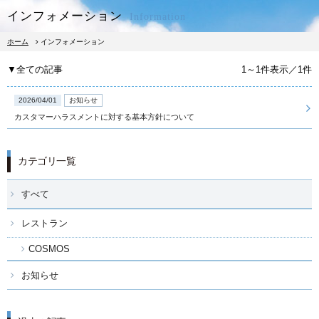
インフォメーション
Information
ホーム
インフォメーション
▼全ての記事
1～1件表示／1件
2026/04/01
お知らせ
カスタマーハラスメントに対する基本方針について
宿泊予約
レストラン予約
カテゴリ一覧
宿泊
すべて
レストラン
朝食
COSMOS
レストラン
お知らせ
館内