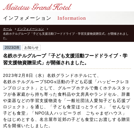
LANGUAGE
インフォメーション
Information
ホーム
インフォメーション
TOP
トップ
名鉄ホテルグループ「子ども支援活動フードドライブ・学習支援物資贈呈式」が開催されまし
た。
STAY
宿泊
2023/2/8
お知らせ
名鉄ホテルグループ「子ども支援活動フードドライブ・学
RESTAURANT
習支援物資贈呈式」が開催されました。
レストラン
2023年2月8日（水）名鉄グランドホテルにて、
インフォメーション
採用情報
名鉄ホテルグループSDGs活動の子ども応援「ハッピークレヨ
ンプロジェクト」として、グループホテルで働くホテルスタッ
館内施設
プライバシーポリシー
フが各家庭から持ち寄った食料品や文房具やランドセル、辞書
ソーシャルメディアポリシー
アクセス
や楽器などの学習支援物資を「一般社団法人愛知子ども応援プ
会社概要
ロジェクト」を通じ、「子ども食堂ほっとライス」「せんなり
よくあるご質問
子ども食堂」「NPO法人ハッピーラボ ごちゃまぜハウス」
サイトマップ
お問合せ
をはじめとする、名古屋市近郊の子ども食堂にお渡しする贈呈
ホテルパンフレット
式を開催いたしました。
お取引様用通報窓口