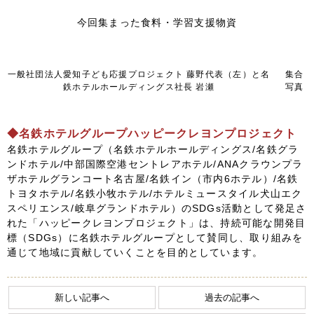
今回集まった食料・学習支援物資
FOLLOW US
一般社団法人愛知子ども応援プロジェクト 藤野代表（左）と名
集合
宿泊プラン一覧
鉄ホテルホールディングス社長 岩瀬
写真
レストラン予約
◆名鉄ホテルグループハッピークレヨンプロジェクト
名鉄ホテルグループ（名鉄ホテルホールディングス/名鉄グラ
ンドホテル/中部国際空港セントレアホテル/ANAクラウンプラ
ザホテルグランコート名古屋/名鉄イン（市内6ホテル）/名鉄
トヨタホテル/名鉄小牧ホテル/ホテルミュースタイル犬山エク
スペリエンス/岐阜グランドホテル）のSDGs活動として発足さ
れた「ハッピークレヨンプロジェクト」は、持続可能な開発目
標（SDGs）に名鉄ホテルグループとして賛同し、取り組みを
通じて地域に貢献していくことを目的としています。
新しい記事へ
過去の記事へ