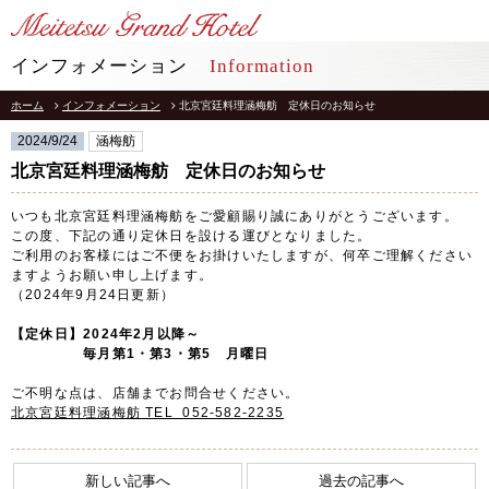
LANGUAGE
インフォメーション
Information
ホーム
インフォメーション
北京宮廷料理涵梅舫 定休日のお知らせ
TOP
トップ
2024/9/24
涵梅舫
STAY
北京宮廷料理涵梅舫 定休日のお知らせ
宿泊
いつも北京宮廷料理涵梅舫をご愛顧賜り誠にありがとうございます。
RESTAURANT
レストラン
この度、下記の通り定休日を設ける運びとなりました。
ご利用のお客様にはご不便をお掛けいたしますが、何卒ご理解ください
ますようお願い申し上げます。
インフォメーション
採用情報
（2024年9月24日更新）
館内施設
プライバシーポリシー
【定休日】2024年2月以降～
ソーシャルメディアポリシー
毎月第1・第3・第5 月曜日
アクセス
会社概要
ご不明な点は、店舗までお問合せください。
よくあるご質問
北京宮廷料理涵梅舫 TEL 052-582-2235
サイトマップ
お問合せ
ホテルパンフレット
お取引様用通報窓口
新しい記事へ
過去の記事へ