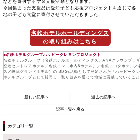
などを寄付する学習支援活動となります。
今回集まった支援品は愛知子ども応援プロジェクトを通じて各
FOLLOW US
地の子ども食堂に寄付させていただきました。
名鉄ホテルホールディングス
宿泊プラン一覧
の取り組みはこちら
レストラン予約
■名鉄ホテルグループハッピークレヨンプロジェクト
名鉄ホテルグループ（名鉄ホテルホールディングス／ANAクラウンプラ
空港セントレアホテル／名鉄イン（市内6ホテル）／名鉄トヨタホテル／
ス／岐阜グランドホテル）の SDGs活動として発足された「ハッピークレ
ホテルグループとして賛同し、取り組みを通じて地域に貢献していくこと
新しい記事へ
過去の記事へ
記事一覧へ戻る
カテゴリ一覧