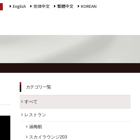
English
简体中文
繁體中文
KOREAN
LANGUAGE
インフォメーション
採用情報
館内施設
プライバシーポリシー
ソーシャルメディアポ
カテゴリ一覧
アクセス
リシー
すべて
よくあるご質問
会社概要
レストラン
お問合せ
サイトマップ
涵梅舫
お取引様用通報窓口
ホテルパンフレット
スカイラウンジ203