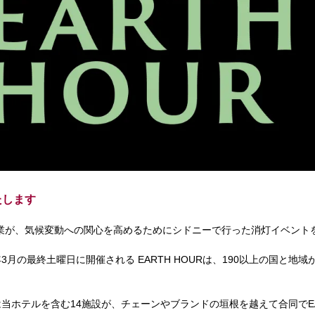
たします
ナー企業が、気候変動への関心を高めるためにシドニーで行った消灯イベント
の最終土曜日に開催される EARTH HOURは、190以上の国と地域
当ホテルを含む14施設が、チェーンやブランドの垣根を越えて合同でEA