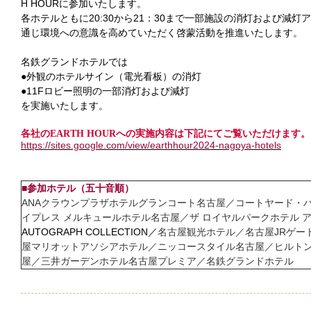
H HOURに参加いたします。
各ホテルともに20:30から21：30まで一部施設の消灯および減灯
通じ環境への意識を高めていただく啓蒙活動を推進いたします。
名鉄グランドホテルでは
●外観のホテルサイン（電光看板）の消灯
●11Fロビー照明の一部消灯および減灯
を実施いたします。
各社のEARTH HOURへの実施内容は下記にてご覧いただけます。
https://sites.google.com/view/earthhour2024-nagoya-hotels
■参加ホテル（五十音順）
ANAクラウンプラザホテルグランコート名古屋／コートヤード・バ
イプレス メルキュールホテル名古屋／ザ ロイヤルパークホテル アイコニ
AUTOGRAPH COLLECTION／
名古屋観光ホテル／名古屋JRゲー
屋マリオットアソシアホテル／ニッコースタイル名古屋／ヒルトン
屋／三井ガーデンホテル名古屋プレミア／名鉄グランドホテル