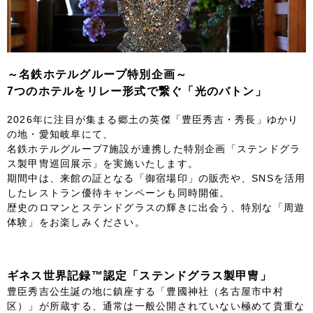
FOLLOW US
～名鉄ホテルグループ特別企画～
宿泊プラン一覧
7つのホテルをリレー形式で繋ぐ「光のバトン」
2026年に注目が集まる郷土の英傑「豊臣秀吉・秀長」ゆかり
レストラン予約
の地・愛知岐阜にて、
名鉄ホテルグループ7施設が連携した特別企画「ステンドグラ
ス製甲冑巡回展示」を実施いたします。
期間中は、来館の証となる「御宿場印」の販売や、SNSを活用
したレストラン優待キャンペーンも同時開催。
歴史のロマンとステンドグラスの輝きに出会う、特別な「周遊
体験」をお楽しみください。
ギネス世界記録™認定「ステンドグラス製甲冑」
豊臣秀吉公生誕の地に鎮座する「豊國神社（名古屋市中村
区）」が所蔵する、通常は一般公開されていない極めて貴重な