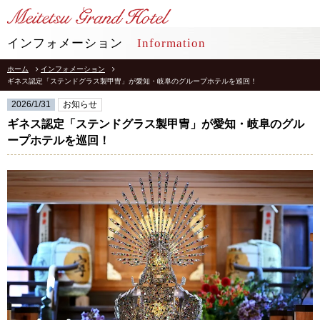
LANGUAGE
インフォメーション
Information
ホーム
インフォメーション
TOP
トップ
ギネス認定「ステンドグラス製甲冑」が愛知・岐阜のグループホテルを巡回！
2026/1/31
お知らせ
STAY
宿泊
ギネス認定「ステンドグラス製甲冑」が愛知・岐阜のグル
ープホテルを巡回！
RESTAURANT
レストラン
インフォメーション
採用情報
館内施設
プライバシーポリシー
ソーシャルメディアポリシー
アクセス
会社概要
よくあるご質問
サイトマップ
お問合せ
ホテルパンフレット
お取引様用通報窓口