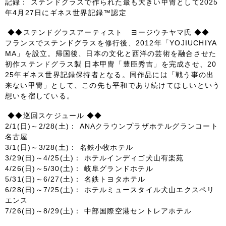
記録： ステンドグラスで作られた最も大きい甲冑として2025
年4月27日にギネス世界記録™認定
◆◆ステンドグラスアーティスト ヨージウチヤマ氏
◆◆
フランスでステンドグラスを修行後、2012年「YOJIUCHIYA
MA」を設立。帰国後、日本の文化と西洋の芸術を融合させた
初作ステンドグラス製 日本甲冑「豊臣秀吉」を完成させ、20
25年ギネス世界記録保持者となる。同作品には「戦う事の出
来ない甲冑」として、この先も平和であり続けてほしいという
想いを宿している。
◆◆巡回スケジュール
◆◆
2/1(日)～2/28(土)： ANAクラウンプラザホテルグランコート
名古屋
3/1(日)～3/28(土)： 名鉄小牧ホテル
3/29(日)～4/25(土)： ホテルインディゴ犬山有楽苑
4/26(日)～5/30(土)： 岐阜グランドホテル
5/31(日)～6/27(土)： 名鉄トヨタホテル
6/28(日)～7/25(土)： ホテルミュースタイル犬山エクスペリ
エンス
7/26(日)～8/29(土)： 中部国際空港セントレアホテル