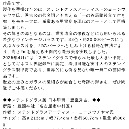
作品です。
製作を手掛けたのは、ステンドグラスアーティストのヨージウ
チヤマ氏。秀吉公の代名詞とも言える「一の谷馬藺後立て付き
兜」をモチーフに、威厳ある甲冑姿を現代のアートとして再構
築しました。
その輝きの源となるのは、世界遺産の修復などにも用いられる
希少なヴィンテージガラスです。33色・約20,000ピースにも
及ぶガラス片を、72のパーツへと組み上げる精緻な技法によ
り、高さ2mを超える圧倒的な造形美を実現しました。
2025年4月には「ステンドグラスで作られた最も大きい甲冑」
としてギネス世界記録™に認定。着用可能な実寸大のステンド
グラス製甲冑であり、世界的にも例を見ない唯一無二の芸術作
品です。
歴史の重みとガラスの繊細さが融合した奇跡の輝きを、ぜひ間
近でご体感ください。
◆◆ステンドグラス製 日本甲冑「豊臣秀吉」◆◆
所蔵： 豊國神社（名古屋市中村区）
作者： ステンドグラスアーティスト ヨージウチヤマ氏
サイズ： 高さ213cm / 幅77.4cm / 奥行60.7cm / 重量 約80k
g