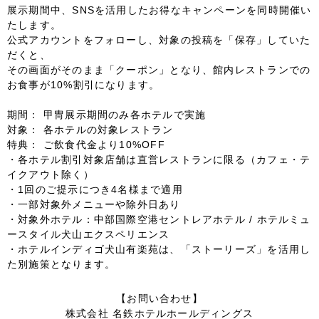
展示期間中、SNSを活用したお得なキャンペーンを同時開催い
たします。
公式アカウントをフォローし、対象の投稿を「保存」していた
だくと、
その画面がそのまま「クーポン」となり、館内レストランでの
お食事が10%割引になります。
期間： 甲冑展示期間のみ各ホテルで実施
対象： 各ホテルの対象レストラン
特典： ご飲食代金より10%OFF
・各ホテル割引対象店舗は直営レストランに限る（カフェ・テ
イクアウト除く）
・1回のご提示につき4名様まで適用
・一部対象外メニューや除外日あり
・対象外ホテル：中部国際空港セントレアホテル / ホテルミュ
ースタイル犬山エクスペリエンス
・ホテルインディゴ犬山有楽苑は、「ストーリーズ」を活用し
た別施策となります。
【お問い合わせ】
株式会社 名鉄ホテルホールディングス