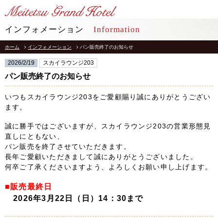
LANGUAGE
インフォメーション
Information
ホーム
インフォメーション
パン販売終了のお知らせ
TOP
トップ
2026/2/19
スカイラウンジ203
STAY
パン販売終了のお知らせ
宿泊
いつもスカイラウンジ203をご愛顧賜り誠にありがとうござい
RESTAURANT
レストラン
ます。
誠に勝手ではございますが、スカイラウンジ203の営業形態見
インフォメーション
採用情報
直しにともない、
館内施設
プライバシーポリシー
パン販売を終了させていただきます。
ソーシャルメディアポリシー
長年ご愛顧いただきまして誠にありがとうございました。
アクセス
何卒ご了承くださいますよう、よろしくお願い申し上げます。
会社概要
よくあるご質問
サイトマップ
■販売最終日
お問合せ
2026年3月22日（日）14：30まで
ホテルパンフレット
お取引様用通報窓口