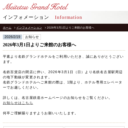
LANGUAGE
インフォメーション
Information
ホーム
インフォメーション
2026年3月1日よりご来館のお客様へ
TOP
トップ
2026/2/19
お知らせ
STAY
2026年3月1日よりご来館のお客様へ
宿泊
平素より名鉄グランドホテルをご利用いただき、誠にありがとうござい
RESTAURANT
レストラン
ます。
名鉄百貨店の閉店に伴い、2026年3月1日（日）より名鉄名古屋駅周辺
インフォメーション
採用情報
の地下動線が変更されます。
名鉄グランドホテルへご来館の際は、1階より、ホテル専用エレベータ
館内施設
プライバシーポリシー
ーでお越しください。
ソーシャルメディアポリシー
アクセス
詳しくは、名古屋鉄道ホームページのお知らせをご覧ください。
会社概要
お知らせはこちら
よくあるご質問
サイトマップ
お問合せ
何卒ご理解賜りますようお願いいたします。
ホテルパンフレット
お取引様用通報窓口