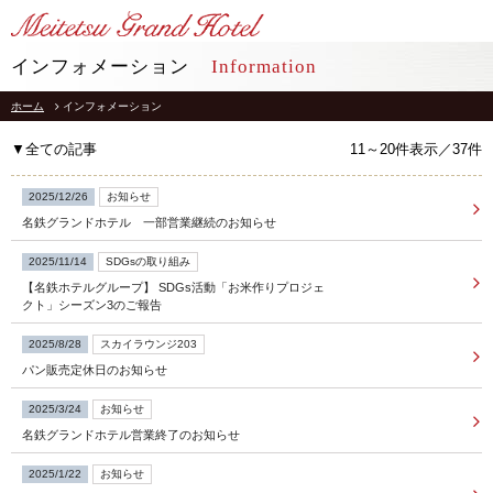
LANGUAGE
インフォメーション
Information
ホーム
インフォメーション
TOP
トップ
▼全ての記事
11～20件表示／37件
STAY
宿泊
2025/12/26
お知らせ
名鉄グランドホテル 一部営業継続のお知らせ
RESTAURANT
レストラン
2025/11/14
SDGsの取り組み
【名鉄ホテルグループ】 SDGs活動「お米作りプロジェ
インフォメーション
採用情報
クト」シーズン3のご報告
館内施設
プライバシーポリシー
2025/8/28
スカイラウンジ203
ソーシャルメディアポリシー
アクセス
パン販売定休日のお知らせ
会社概要
よくあるご質問
2025/3/24
お知らせ
サイトマップ
お問合せ
名鉄グランドホテル営業終了のお知らせ
ホテルパンフレット
お取引様用通報窓口
2025/1/22
お知らせ