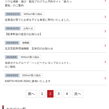
ツウな体験・遊び・観光プログラム予約サイト「旅ろっ
愛知」のご案内
FOLLOW US
2024/12/13
SDGsの取り組み
従業員が育てたお米を子ども食堂に寄付いたしました。
宿泊プラン一覧
2024/11/22
お知らせ
【駐車料金の改定のお知らせ】
レストラン予約
2024/9/24
涵梅舫
北京宮廷料理涵梅舫 定休日のお知らせ
2024/8/9
SDGsの取り組み
名鉄ホテルグループ「ハッピークレヨンプロジェクト」
のご報告
2024/3/22
SDGsの取り組み
EARTH HOUR 2024に参加いたします
前へ
1
2
3
4
次へ