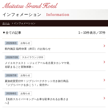
LANGUAGE
インフォメーション
Information
ホーム
インフォメーション
TOP
トップ
▼全ての記事
1～10件表示／37件
STAY
宿泊
2026/8/3
お知らせ
館内施設 臨時休業（終日）のお知らせ
RESTAURANT
レストラン
2026/7/28
スカイラウンジ203
メイエキクエスト ～ジェイアール名古屋タカシマヤ発、
インフォメーション
採用情報
名駅まるごと冒険体験～
館内施設
プライバシーポリシー
2026/7/6
お知らせ
ソーシャルメディアポリシー
アクセス
夏旅絶賛受付中！ジブリパークチケット付き旅行商品
会社概要
『ジブリパークを歩こう！』発売中♪
よくあるご質問
サイトマップ
2026/6/1
お知らせ
お問合せ
【名鉄スカイパーキングへお車を駐車されるお客さま
ホテルパンフレット
お取引様用通報窓口
へ】