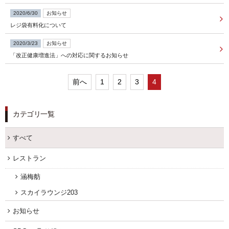
2020/6/30
お知らせ
FOLLOW US
レジ袋有料化について
2020/3/23
お知らせ
「改正健康増進法」への対応に関するお知らせ
宿泊プラン一覧
前へ
1
2
3
4
レストラン予約
カテゴリ一覧
すべて
レストラン
涵梅舫
スカイラウンジ203
お知らせ