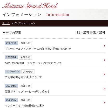
LANGUAGE
インフォメーション
Information
ホーム
インフォメーション
TOP
トップ
▼全ての記事
31～37件表示／37件
STAY
宿泊
2022/5/1
お知らせ
ブルーシールアイスクリームの取り扱い開始のお知らせ
RESTAURANT
レストラン
2022/1/9
お知らせ
Auto Reserve(オートリザーブ）の予約について
インフォメーション
採用情報
2021/11/21
お知らせ
館内施設
プライバシーポリシー
ソーシャルメディアポリシー
ご利用可能な電子決済について
アクセス
会社概要
2021/6/7
お知らせ
よくあるご質問
客室でドリップコーヒーが楽しめます
サイトマップ
お問合せ
ホテルパンフレット
2021/5/7
お知らせ
お取引様用通報窓口
インターネット接続整備のご案内