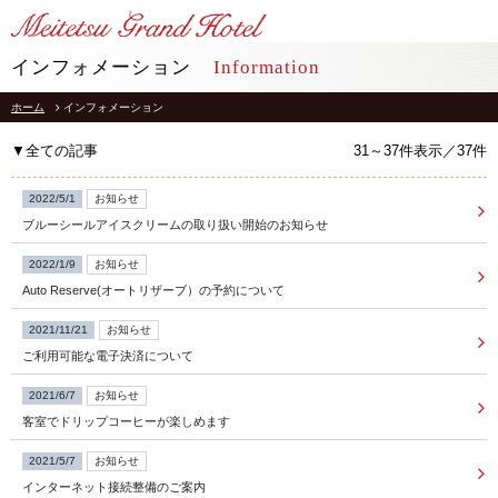
LANGUAGE
インフォメーション
Information
ホーム
インフォメーション
TOP
トップ
▼全ての記事
31～37件表示／37件
STAY
宿泊
2022/5/1
お知らせ
ブルーシールアイスクリームの取り扱い開始のお知らせ
RESTAURANT
レストラン
2022/1/9
お知らせ
Auto Reserve(オートリザーブ）の予約について
インフォメーション
採用情報
2021/11/21
お知らせ
館内施設
プライバシーポリシー
ソーシャルメディアポリシー
ご利用可能な電子決済について
アクセス
会社概要
2021/6/7
お知らせ
よくあるご質問
客室でドリップコーヒーが楽しめます
サイトマップ
お問合せ
ホテルパンフレット
2021/5/7
お知らせ
お取引様用通報窓口
インターネット接続整備のご案内