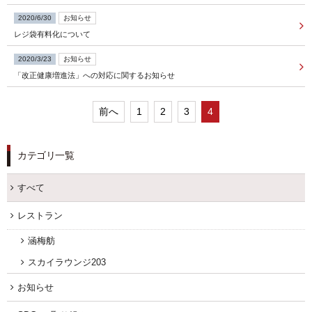
2020/6/30
お知らせ
FOLLOW US
レジ袋有料化について
2020/3/23
お知らせ
「改正健康増進法」への対応に関するお知らせ
宿泊プラン一覧
前へ
1
2
3
4
レストラン予約
カテゴリ一覧
すべて
レストラン
涵梅舫
スカイラウンジ203
お知らせ