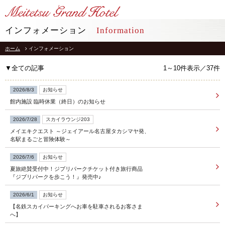
LANGUAGE
インフォメーション
Information
ホーム
インフォメーション
TOP
トップ
▼全ての記事
1～10件表示／37件
STAY
宿泊
2026/8/3
お知らせ
館内施設 臨時休業（終日）のお知らせ
RESTAURANT
レストラン
2026/7/28
スカイラウンジ203
メイエキクエスト ～ジェイアール名古屋タカシマヤ発、
インフォメーション
採用情報
名駅まるごと冒険体験～
館内施設
プライバシーポリシー
2026/7/6
お知らせ
ソーシャルメディアポリシー
アクセス
夏旅絶賛受付中！ジブリパークチケット付き旅行商品
会社概要
『ジブリパークを歩こう！』発売中♪
よくあるご質問
サイトマップ
2026/6/1
お知らせ
お問合せ
【名鉄スカイパーキングへお車を駐車されるお客さま
ホテルパンフレット
お取引様用通報窓口
へ】