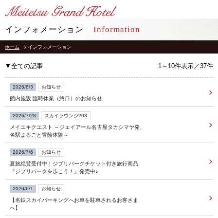
LANGUAGE
インフォメーション
Information
ホーム
インフォメーション
TOP
トップ
▼全ての記事
1～10件表示／37件
STAY
宿泊
2026/8/3
お知らせ
館内施設 臨時休業（終日）のお知らせ
RESTAURANT
レストラン
2026/7/28
スカイラウンジ203
メイエキクエスト ～ジェイアール名古屋タカシマヤ発、
インフォメーション
採用情報
名駅まるごと冒険体験～
館内施設
プライバシーポリシー
2026/7/6
お知らせ
ソーシャルメディアポリシー
アクセス
夏旅絶賛受付中！ジブリパークチケット付き旅行商品
会社概要
『ジブリパークを歩こう！』発売中♪
よくあるご質問
サイトマップ
2026/6/1
お知らせ
お問合せ
【名鉄スカイパーキングへお車を駐車されるお客さま
ホテルパンフレット
お取引様用通報窓口
へ】