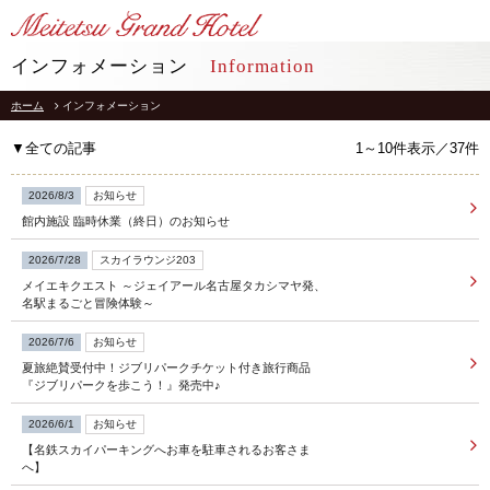
LANGUAGE
インフォメーション
Information
ホーム
インフォメーション
TOP
トップ
▼全ての記事
1～10件表示／37件
STAY
宿泊
2026/8/3
お知らせ
館内施設 臨時休業（終日）のお知らせ
RESTAURANT
レストラン
2026/7/28
スカイラウンジ203
メイエキクエスト ～ジェイアール名古屋タカシマヤ発、
インフォメーション
採用情報
名駅まるごと冒険体験～
館内施設
プライバシーポリシー
2026/7/6
お知らせ
ソーシャルメディアポリシー
アクセス
夏旅絶賛受付中！ジブリパークチケット付き旅行商品
会社概要
『ジブリパークを歩こう！』発売中♪
よくあるご質問
サイトマップ
2026/6/1
お知らせ
お問合せ
【名鉄スカイパーキングへお車を駐車されるお客さま
ホテルパンフレット
お取引様用通報窓口
へ】