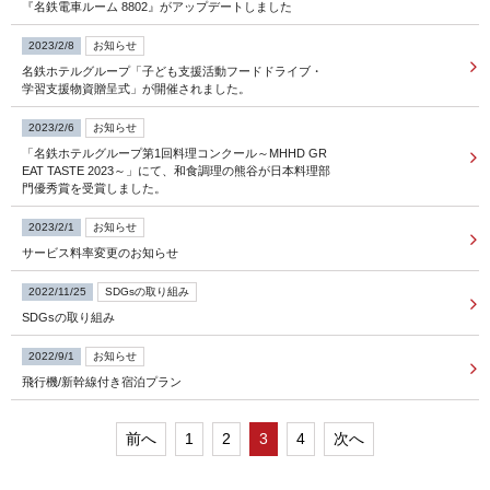
『名鉄電車ルーム 8802』がアップデートしました
FOLLOW US
2023/2/8
お知らせ
名鉄ホテルグループ「子ども支援活動フードドライブ・
学習支援物資贈呈式」が開催されました。
宿泊プラン一覧
2023/2/6
お知らせ
「名鉄ホテルグループ第1回料理コンクール～MHHD GR
EAT TASTE 2023～」にて、和食調理の熊谷が日本料理部
レストラン予約
門優秀賞を受賞しました。
2023/2/1
お知らせ
サービス料率変更のお知らせ
2022/11/25
SDGsの取り組み
SDGsの取り組み
2022/9/1
お知らせ
飛行機/新幹線付き宿泊プラン
前へ
1
2
3
4
次へ