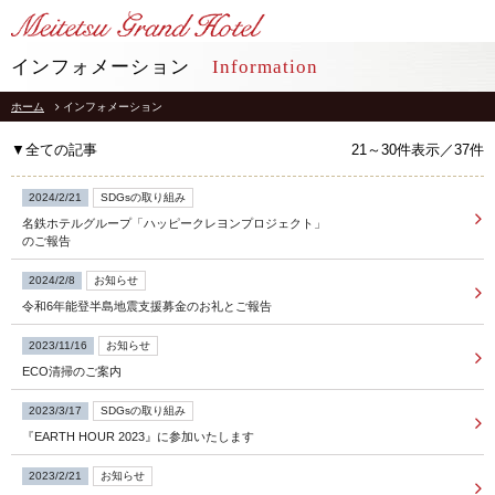
LANGUAGE
インフォメーション
Information
ホーム
インフォメーション
TOP
トップ
▼全ての記事
21～30件表示／37件
STAY
宿泊
2024/2/21
SDGsの取り組み
名鉄ホテルグループ「ハッピークレヨンプロジェクト」
RESTAURANT
レストラン
のご報告
2024/2/8
お知らせ
インフォメーション
採用情報
令和6年能登半島地震支援募金のお礼とご報告
館内施設
プライバシーポリシー
2023/11/16
お知らせ
ソーシャルメディアポリシー
アクセス
ECO清掃のご案内
会社概要
よくあるご質問
2023/3/17
SDGsの取り組み
サイトマップ
お問合せ
『EARTH HOUR 2023』に参加いたします
ホテルパンフレット
お取引様用通報窓口
2023/2/21
お知らせ