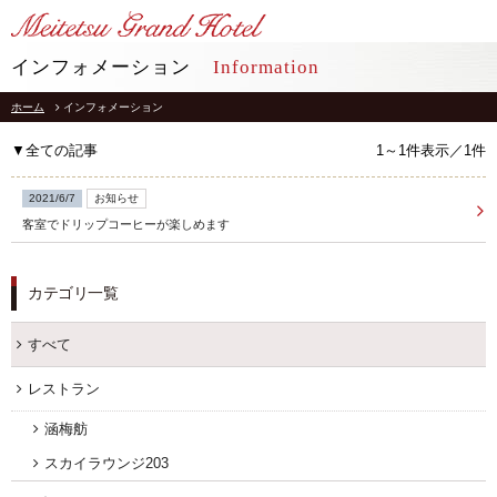
LANGUAGE
インフォメーション
Information
ホーム
インフォメーション
TOP
トップ
▼全ての記事
1～1件表示／1件
STAY
宿泊
2021/6/7
お知らせ
客室でドリップコーヒーが楽しめます
RESTAURANT
レストラン
カテゴリ一覧
インフォメーション
採用情報
館内施設
プライバシーポリシー
すべて
ソーシャルメディアポリシー
アクセス
レストラン
会社概要
よくあるご質問
サイトマップ
涵梅舫
お問合せ
ホテルパンフレット
スカイラウンジ203
お取引様用通報窓口