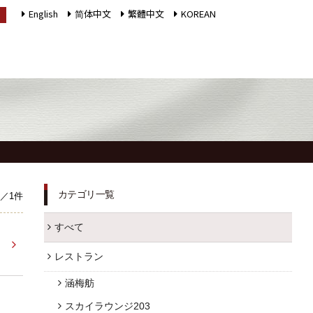
English
简体中文
繁體中文
KOREAN
LANGUAGE
インフォメーション
採用情報
館内施設
プライバシーポリシー
ソーシャルメディアポ
カテゴリ一覧
／1件
アクセス
リシー
すべて
よくあるご質問
会社概要
レストラン
お問合せ
サイトマップ
涵梅舫
お取引様用通報窓口
ホテルパンフレット
スカイラウンジ203