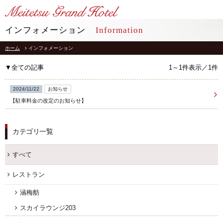
LANGUAGE
インフォメーション
Information
ホーム
インフォメーション
TOP
トップ
▼全ての記事
1～1件表示／1件
STAY
宿泊
2024/11/22
お知らせ
【駐車料金の改定のお知らせ】
RESTAURANT
レストラン
カテゴリ一覧
インフォメーション
採用情報
館内施設
プライバシーポリシー
すべて
ソーシャルメディアポリシー
アクセス
レストラン
会社概要
よくあるご質問
サイトマップ
涵梅舫
お問合せ
ホテルパンフレット
スカイラウンジ203
お取引様用通報窓口