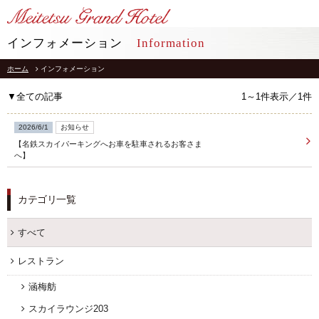
LANGUAGE
インフォメーション
Information
ホーム
インフォメーション
TOP
トップ
▼全ての記事
1～1件表示／1件
STAY
宿泊
2026/6/1
お知らせ
【名鉄スカイパーキングへお車を駐車されるお客さま
RESTAURANT
レストラン
へ】
インフォメーション
採用情報
カテゴリ一覧
館内施設
プライバシーポリシー
ソーシャルメディアポリシー
すべて
アクセス
会社概要
よくあるご質問
レストラン
サイトマップ
お問合せ
涵梅舫
ホテルパンフレット
お取引様用通報窓口
スカイラウンジ203