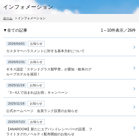
インフォメーション
Information
ホーム
インフォメーション
▼全ての記事
1～10件表示／26件
2026/04/01
お知らせ
カスタマーハラスメントに対する基本方針について
宿泊予約
レストラン予約
2026/01/31
お知らせ
ギネス認定「ステンドグラス製甲冑」が愛知・岐阜のグ
ループホテルを巡回！
宿泊
2025/11/19
お知らせ
「3～4人で泊まればお得」キャンペーン
朝食
2025/11/18
お知らせ
公式ホームページ 会員ランク設置のお知らせ
レストラン
2025/07/23
お知らせ
【ANAROOM】新たにエアバンドレシーバーの設置、フ
ライトタグのノベルティ配布開始のお知らせ
館内