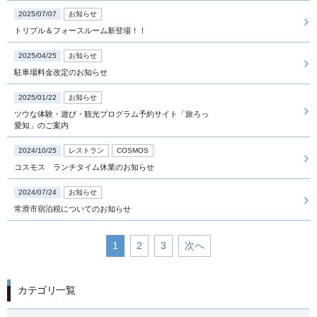
2025/07/07
お知らせ
トリプル＆フォースルーム新登場！！
観光
2025/04/25
お知らせ
駐車場料金改定のお知らせ
2025/01/22
お知らせ
アクセス
インフォメーション
ツウな体験・遊び・観光プログラム予約サイト「旅ろっ
愛知」のご案内
よくあるご質問
採用情報
2024/10/25
レストラン
COSMOS
お問い合わせ
会社概要
コスモス ランチタイム休業のお知らせ
プライバシーポリシー
2024/07/24
お知らせ
ソーシャルメディアポリシー
常滑市宿泊税についてのお知らせ
1
2
3
次へ
カテゴリ一覧