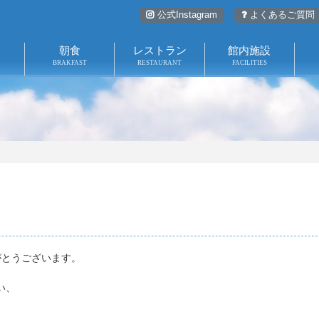
公式Instagram
よくあるご質問
朝食
レストラン
館内施設
BRAKFAST
RESTAURANT
FACILITIES
宿泊予約
レストラン予約
朝食
館内
観光
ア
レストラン
よ
がとうございます。
お
い、