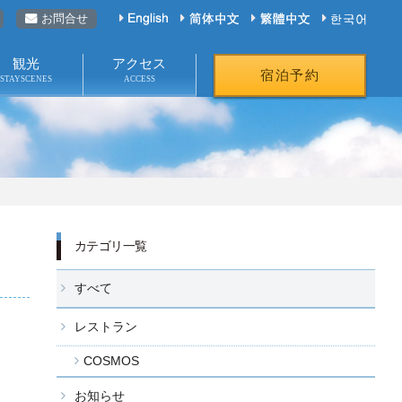
お問合せ
観光
アクセス
宿泊予約
STAYSCENES
ACCESS
カテゴリ一覧
クセス
インフォメーション
すべて
くあるご質問
採用情報
レストラン
問い合わせ
会社概要
COSMOS
お知らせ
プライバシーポリシー