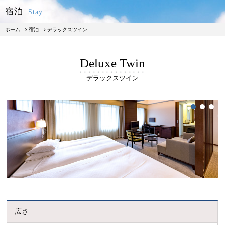
宿泊
Stay
ホーム
宿泊
デラックスツイン
Deluxe Twin
デラックスツイン
宿泊予約
レストラン予約
1
2
3
宿泊
朝食
レストラン
広さ
館内