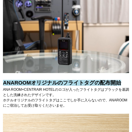
観光
アクセス
インフォメーション
よくあるご質問
採用情報
お問い合わせ
会社概要
プライバシーポリシー
ANAROOMオリジナルのフライトタグの配布開始
ソーシャルメディアポリシー
ANA ROOM×CENTRAIR HOTELのロゴが入ったフライトタグはブラックを基調
とした洗練されたデザインです。
ホテルオリジナルのフライトタグはここでしか手に入らないので、ANAROOM
にご宿泊してお受け取りくださいませ。