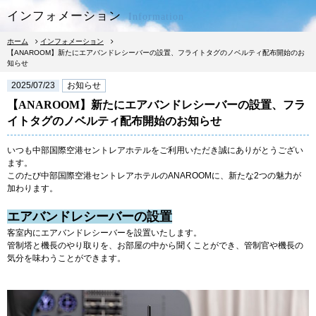
インフォメーション
Information
ホーム
インフォメーション
【ANAROOM】新たにエアバンドレシーバーの設置、フライトタグのノベルティ配布開始のお
知らせ
2025/07/23
お知らせ
【ANAROOM】新たにエアバンドレシーバーの設置、フラ
宿泊予約
レストラン予約
イトタグのノベルティ配布開始のお知らせ
いつも中部国際空港セントレアホテルをご利用いただき誠にありがとうござい
ます。
このたび中部国際空港セントレアホテルのANAROOMに、新たな2つの魅力が
宿泊
加わります。
エアバンドレシーバーの設置
朝食
客室内にエアバンドレシーバーを設置いたします。
管制塔と機長のやり取りを、お部屋の中から聞くことができ、管制官や機長の
気分を味わうことができます。
レストラン
館内