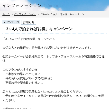
インフォメーション
Information
ホーム
インフォメーション
「3～4人で泊まればお得」キャンペーン
2025/11/19
お知らせ
「3～4人で泊まればお得」キャンペーン
「3～4人で泊まればお得」キャンペーン
宿泊予約
レストラン予約
大切な人との旅行を、特別価格でお楽しみいただけるチャンスです。
公式ホームページ会員様限定で、トリプル・フォースルームを特別価格でご提
供。
宿泊
このプランがおすすめの方
・ご家族での思い出づくりに
朝食
・仲の良いお友達グループでの旅行に
・卒業旅行や記念日のお祝いに
広々としたお部屋で気兼ねなくゆったりとお過ごしください。
レストラン
ご予約は公式サイトから。会員様だけの特別な価格を、ぜひこの機会にご利用
ください。
館内