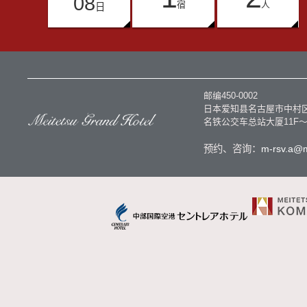
08
宿
人
日
邮编450-0002
日本爱知县名古屋市中村区
名铁公交车总站大厦11F～
预约、咨询：
m-rsv.a@m