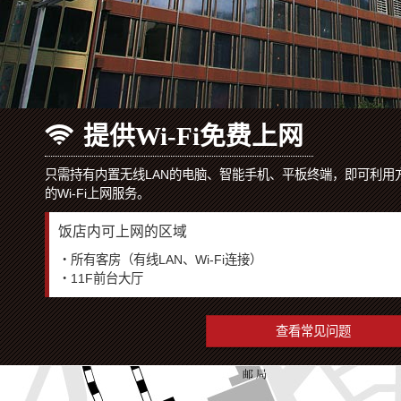
提供Wi-Fi免费上网
只需持有内置无线LAN的电脑、智能手机、平板终端，即可利用
的Wi-Fi上网服务。
饭店内可上网的区域
・所有客房（有线LAN、Wi-Fi连接）
・11F前台大厅
查看常见问题