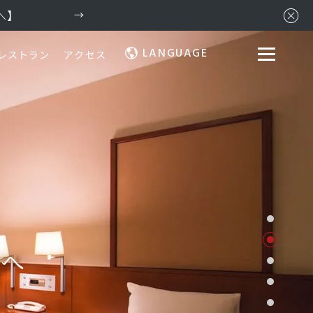
へ】
LANGUAGE
LANGUAGE
レストラン
アクセス
インフォメーション
採用情報
館内施設
プライバシーポリシー
ソーシャルメディアポリ
アクセス
シー
よくあるご質問
会社概要
たへ
お問合せ
サイトマップ
お取引様用通報窓口
ホテルパンフレット