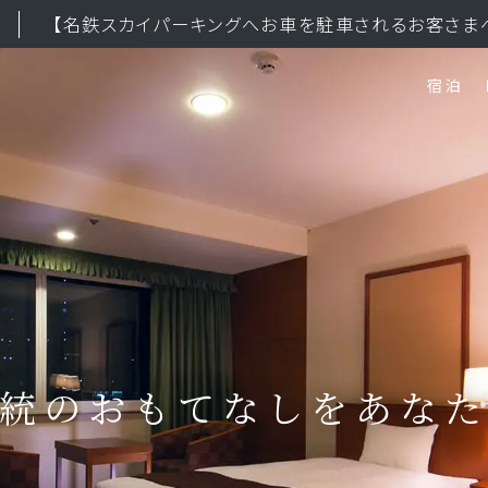
【名鉄スカイパーキングへお車を駐車されるお客さま
宿泊
OP
トップ
AY
宿泊
ESTAURANT
レストラン
統のおもてなしをあな