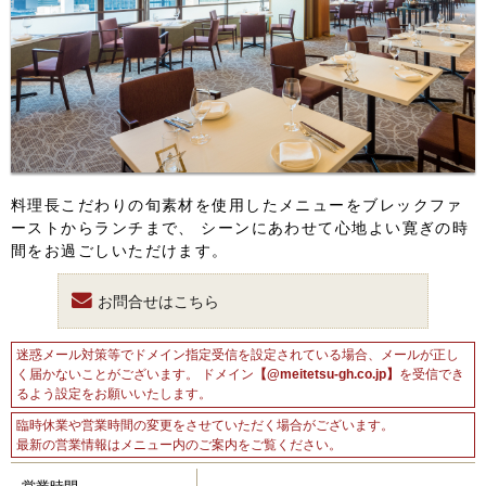
FOLLOW US
宿泊プラン一覧
レストラン予約
料理長こだわりの旬素材を使用したメニューをブレックファ
ーストからランチまで、 シーンにあわせて心地よい寛ぎの時
間をお過ごしいただけます。
お問合せはこちら
迷惑メール対策等でドメイン指定受信を設定されている場合、メールが正し
く届かないことがございます。
ドメイン
【@meitetsu-gh.co.jp】
を受信でき
るよう設定をお願いいたします。
臨時休業や営業時間の変更をさせていただく場合がございます。
最新の営業情報はメニュー内のご案内をご覧ください。