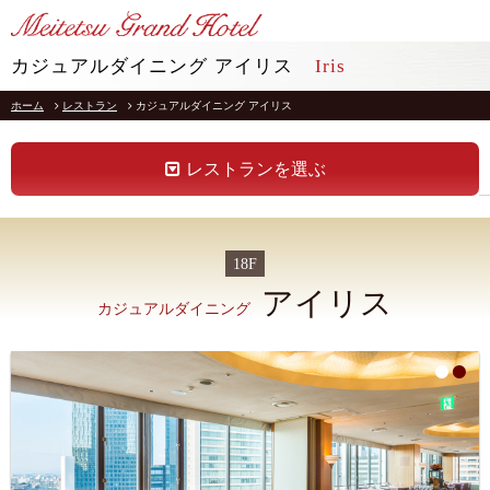
LANGUAGE
カジュアルダイニング アイリス
Iris
ホーム
レストラン
カジュアルダイニング アイリス
TOP
トップ
STAY
レストランを選ぶ
宿泊
RESTAURANT
レストラン
18F
インフォメーション
採用情報
アイリス
カジュアルダイニング
館内施設
プライバシーポリシー
ソーシャルメディアポリシー
アクセス
会社概要
1
2
よくあるご質問
サイトマップ
お問合せ
ホテルパンフレット
お取引様用通報窓口