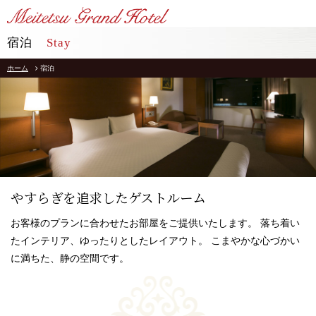
LANGUAGE
宿泊
Stay
ホーム
宿泊
TOP
トップ
STAY
宿泊
RESTAURANT
レストラン
インフォメーション
採用情報
やすらぎを追求したゲストルーム
館内施設
プライバシーポリシー
お客様のプランに合わせたお部屋をご提供いたします。
落ち着い
ソーシャルメディアポリシー
アクセス
たインテリア、ゆったりとしたレイアウト。
こまやかな心づかい
会社概要
よくあるご質問
に満ちた、静の空間です。
サイトマップ
お問合せ
ホテルパンフレット
お取引様用通報窓口