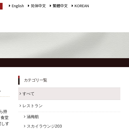
English
简体中文
繁體中文
KOREAN
LANGUAGE
インフォメーション
採用情報
館内施設
プライバシーポリシー
ソーシャルメディアポ
カテゴリ一覧
アクセス
リシー
。
すべて
よくあるご質問
会社概要
レストラン
お問合せ
サイトマップ
ら持
涵梅舫
も食堂
お取引様用通報窓口
ホテルパンフレット
渡しす
スカイラウンジ203