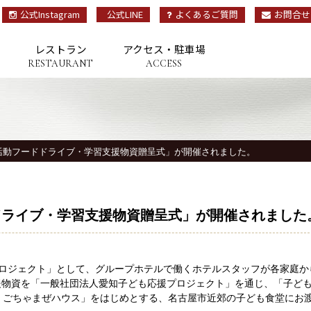
公式Instagram
公式LINE
よくあるご質問
お問合せ
レストラン
アクセス・駐車場
RESTAURANT
ACCESS
OP
トップ
活動フードドライブ・学習支援物資贈呈式」が開催されました。
TAY
宿泊
ESTAURANT
ドライブ・学習支援物資贈呈式」が開催されました
レストラン
プロジェクト」として、グループホテルで働くホテルスタッフが各家庭か
援物資を「一般社団法人愛知子ども応援プロジェクト」を通じ、「子ど
 ごちゃまぜハウス」をはじめとする、名古屋市近郊の子ども食堂にお