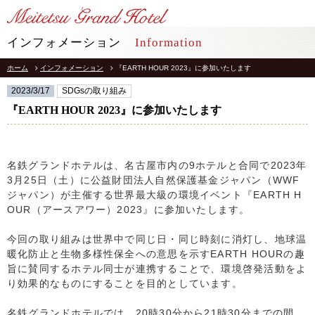
LANGUAGE
インフォメーション
Information
ホーム
インフォメーション
『EARTH HOUR 2023』に参加いたします
TOP
トップ
2023/3/17
SDGsの取り組み
STAY
『EARTH HOUR 2023』に参加いたします
宿泊
RESTAURANT
レストラン
名鉄グランドホテルは、名古屋市内の9ホテルと合同で2023年
3月25日（土）に公益財団法人自然保護基金ジャパン（WWF
インフォメーション
採用情報
ジャパン）が主催する世界最大級の環境イベント『EARTH H
OUR（アースアワー）2023』に参加いたします。
館内施設
プライバシーポリシー
ソーシャルメディアポリシー
アクセス
今回の取り組みは世界中で同じ日・同じ時刻に消灯し、地球温
会社概要
暖化防止と生物多様性保全への意思を示すEARTH HOURの趣
よくあるご質問
旨に賛同するホテル同士が連携することで、環境啓発活動をよ
サイトマップ
お問合せ
り効果的なものにすることを目的としています。
ホテルパンフレット
お取引様用通報窓口
名鉄グランドホテルでは、20時30分から21時30分までの間、