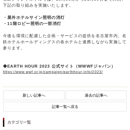
下記の取り組みを実施いたします。
FOLLOW US
・屋外ホテルサイン照明の消灯
・11階ロビー照明の一部消灯
宿泊プラン一覧
今後も環境に配慮した企画・サービスの提供を名古屋市内、名
鉄ホテルホールディングスの各ホテルと連携しながら実施して
参ります。
レストラン予約
◆EARTH HOUR 2023 公式サイト（WWWFジャパン）
https://www.wwf.or.jp/campaign/earthhour-info/2023/
新しい記事へ
過去の記事へ
記事一覧へ戻る
カテゴリ一覧