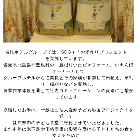
FOLLOW US
宿泊プラン一覧
名鉄ホテルグループでは、SDGｓ「お米作りプロジェクト」
レストラン予約
を実施しています。
愛知県北設楽郡豊根村の「豊根村いただきファーム」の田んぼ
オーナーとして
グループホテルから従業員とその家族が参加して田植え、草刈
り、稲刈りなどを実施し、
農業作業体験を通して社内コミュニケーションの促進にも繋が
っています。
収穫したお米は、一般社団法人愛知子ども応援プロジェクトを
通して、
愛知県内の子ども食堂に寄付させていただきました。
また本年は米不足や価格高騰の影響を受ける子どもたちの食を
支えるために、