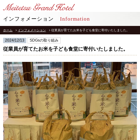
LANGUAGE
インフォメーション
Information
ホーム
インフォメーション
従業員が育てたお米を子ども食堂に寄付いたしました。
TOP
トップ
2024/12/13
SDGsの取り組み
STAY
従業員が育てたお米を子ども食堂に寄付いたしました。
宿泊
RESTAURANT
レストラン
インフォメーション
採用情報
館内施設
プライバシーポリシー
ソーシャルメディアポリシー
アクセス
会社概要
よくあるご質問
サイトマップ
お問合せ
ホテルパンフレット
お取引様用通報窓口