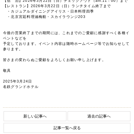
【宿 泊】2026年3月22日（日）チェックアウト（am.11：00）まで
【レストラン】2026年3月22日（日）ランチタイム終了まで
・カジュアルダイニングアイリス・日本料理四季
FOLLOW US
・北京宮廷料理涵梅舫・スカイラウンジ203
今後の営業終了までの期間には、これまでのご愛顧に感謝すべく各種イ
宿泊プラン一覧
ベントなどを
予定しております。イベント内容は随時ホームページ等でお知らせして
参ります。
レストラン予約
皆さまの変わらぬご愛顧をよろしくお願い申し上げます。
敬具
2025年3月24日
名鉄グランドホテル
新しい記事へ
過去の記事へ
記事一覧へ戻る