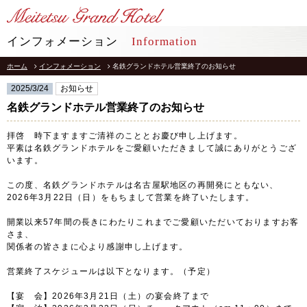
LANGUAGE
インフォメーション
Information
ホーム
インフォメーション
名鉄グランドホテル営業終了のお知らせ
TOP
トップ
2025/3/24
お知らせ
STAY
名鉄グランドホテル営業終了のお知らせ
宿泊
拝啓 時下ますますご清祥のこととお慶び申し上げます。
RESTAURANT
レストラン
平素は名鉄グランドホテルをご愛顧いただきまして誠にありがとうござ
います。
インフォメーション
採用情報
この度、名鉄グランドホテルは名古屋駅地区の再開発にともない、
2026年3月22日（日）をもちまして営業を終了いたします。
館内施設
プライバシーポリシー
ソーシャルメディアポリシー
開業以来57年間の長きにわたりこれまでご愛顧いただいておりますお客
アクセス
さま、
会社概要
関係者の皆さまに心より感謝申し上げます。
よくあるご質問
サイトマップ
お問合せ
営業終了スケジュールは以下となります。（予定）
ホテルパンフレット
お取引様用通報窓口
【宴 会】2026年3月21日（土）の宴会終了まで