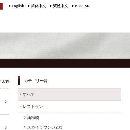
English
简体中文
繁體中文
KOREAN
LANGUAGE
インフォメーション
採用情報
館内施設
プライバシーポリシー
ソーシャルメディアポ
カテゴリ一覧
／37件
アクセス
リシー
すべて
よくあるご質問
会社概要
レストラン
お問合せ
サイトマップ
涵梅舫
お取引様用通報窓口
ホテルパンフレット
スカイラウンジ203