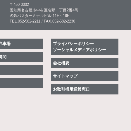
〒450-0002
愛知県名古屋市中村区名駅一丁目2番4号
名鉄バスターミナルビル 11F～18F
TEL.052-582-2211 / FAX.052-582-2230
駐車場
プライバシーポリシー
ソーシャルメディアポリシー
質問
会社概要
サイトマップ
お取引様用通報窓口