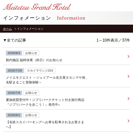
LANGUAGE
インフォメーション
Information
ホーム
インフォメーション
TOP
トップ
▼全ての記事
1～10件表示／37件
STAY
宿泊
2026/8/3
お知らせ
館内施設 臨時休業（終日）のお知らせ
RESTAURANT
レストラン
2026/7/28
スカイラウンジ203
メイエキクエスト ～ジェイアール名古屋タカシマヤ発、
インフォメーション
採用情報
名駅まるごと冒険体験～
館内施設
プライバシーポリシー
2026/7/6
お知らせ
ソーシャルメディアポリシー
アクセス
夏旅絶賛受付中！ジブリパークチケット付き旅行商品
会社概要
『ジブリパークを歩こう！』発売中♪
よくあるご質問
サイトマップ
2026/6/1
お知らせ
お問合せ
【名鉄スカイパーキングへお車を駐車されるお客さま
ホテルパンフレット
お取引様用通報窓口
へ】