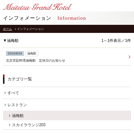
LANGUAGE
インフォメーション
Information
ホーム
インフォメーション
TOP
トップ
▼涵梅舫
1～1件表示／1件
STAY
宿泊
2024/9/24
涵梅舫
北京宮廷料理涵梅舫 定休日のお知らせ
RESTAURANT
レストラン
カテゴリ一覧
インフォメーション
採用情報
館内施設
プライバシーポリシー
すべて
ソーシャルメディアポリシー
アクセス
レストラン
会社概要
よくあるご質問
サイトマップ
涵梅舫
お問合せ
ホテルパンフレット
スカイラウンジ203
お取引様用通報窓口