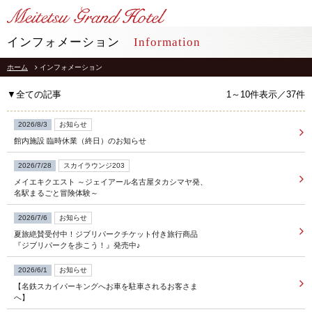
LANGUAGE
インフォメーション
Information
ホーム
インフォメーション
TOP
トップ
▼全ての記事
1～10件表示／37件
STAY
宿泊
2026/8/3
お知らせ
館内施設 臨時休業（終日）のお知らせ
RESTAURANT
レストラン
2026/7/28
スカイラウンジ203
メイエキクエスト ～ジェイアール名古屋タカシマヤ発、
インフォメーション
採用情報
名駅まるごと冒険体験～
館内施設
プライバシーポリシー
2026/7/6
お知らせ
ソーシャルメディアポリシー
アクセス
夏旅絶賛受付中！ジブリパークチケット付き旅行商品
会社概要
『ジブリパークを歩こう！』発売中♪
よくあるご質問
サイトマップ
2026/6/1
お知らせ
お問合せ
【名鉄スカイパーキングへお車を駐車されるお客さま
ホテルパンフレット
お取引様用通報窓口
へ】