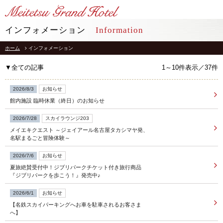
LANGUAGE
インフォメーション
Information
ホーム
インフォメーション
TOP
トップ
▼全ての記事
1～10件表示／37件
STAY
宿泊
2026/8/3
お知らせ
館内施設 臨時休業（終日）のお知らせ
RESTAURANT
レストラン
2026/7/28
スカイラウンジ203
メイエキクエスト ～ジェイアール名古屋タカシマヤ発、
インフォメーション
採用情報
名駅まるごと冒険体験～
館内施設
プライバシーポリシー
2026/7/6
お知らせ
ソーシャルメディアポリシー
アクセス
夏旅絶賛受付中！ジブリパークチケット付き旅行商品
会社概要
『ジブリパークを歩こう！』発売中♪
よくあるご質問
サイトマップ
2026/6/1
お知らせ
お問合せ
【名鉄スカイパーキングへお車を駐車されるお客さま
ホテルパンフレット
お取引様用通報窓口
へ】