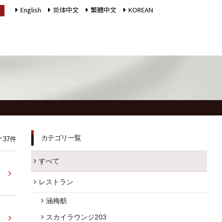
English
简体中文
繁體中文
KOREAN
LANGUAGE
インフォメーション
採用情報
館内施設
プライバシーポリシー
ソーシャルメディアポ
カテゴリ一覧
／37件
アクセス
リシー
すべて
よくあるご質問
会社概要
レストラン
お問合せ
サイトマップ
涵梅舫
お取引様用通報窓口
ホテルパンフレット
スカイラウンジ203