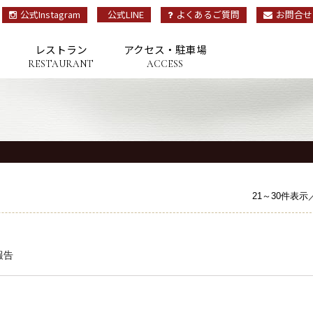
公式Instagram
公式LINE
よくあるご質問
お問合せ
レストラン
アクセス・駐車場
RESTAURANT
ACCESS
OP
トップ
TAY
宿泊
21～30件表示
ESTAURANT
レストラン
報告