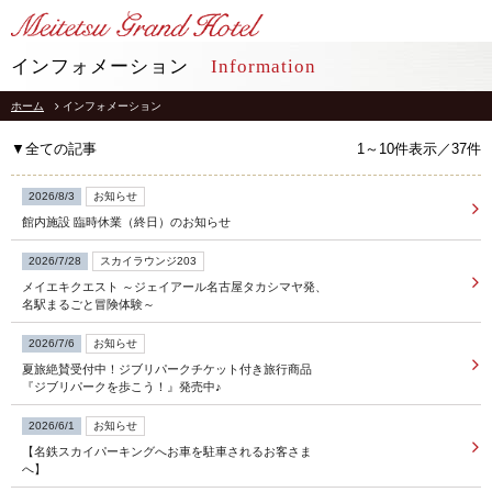
LANGUAGE
インフォメーション
Information
ホーム
インフォメーション
TOP
トップ
▼全ての記事
1～10件表示／37件
STAY
宿泊
2026/8/3
お知らせ
館内施設 臨時休業（終日）のお知らせ
RESTAURANT
レストラン
2026/7/28
スカイラウンジ203
メイエキクエスト ～ジェイアール名古屋タカシマヤ発、
インフォメーション
採用情報
名駅まるごと冒険体験～
館内施設
プライバシーポリシー
2026/7/6
お知らせ
ソーシャルメディアポリシー
アクセス
夏旅絶賛受付中！ジブリパークチケット付き旅行商品
会社概要
『ジブリパークを歩こう！』発売中♪
よくあるご質問
サイトマップ
2026/6/1
お知らせ
お問合せ
【名鉄スカイパーキングへお車を駐車されるお客さま
ホテルパンフレット
お取引様用通報窓口
へ】